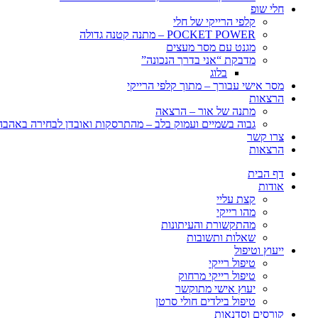
חלי שופ
קלפי הרייקי של חלי
POCKET POWER – מתנה קטנה גדולה
מגנט עם מסר מעצים
מדבקת “אני בדרך הנכונה”
בלוג
מסר אישי עבורך – מתוך קלפי הרייקי
הרצאות
מתנה של אור – הרצאה
גבוה בשמיים ועמוק בלב – מהתרסקות ואובדן לבחירה באהבה, 
צרו קשר
הרצאות
דף הבית
אודות
קצת עליי
מהו רייקי
מהתקשורת והעיתונות
שאלות ותשובות
ייעוץ וטיפול
טיפול רייקי
טיפול רייקי מרחוק
יעוץ אישי מתוקשר
טיפול בילדים חולי סרטן
קורסים וסדנאות