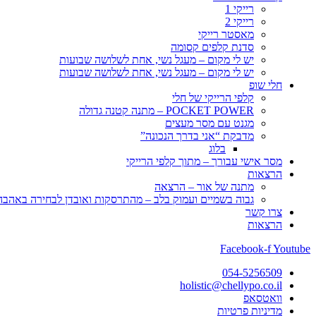
רייקי 1
רייקי 2
מאסטר רייקי
סדנת קלפים קסומה
יש לי מקום – מעגל נשי, אחת לשלושה שבועות
יש לי מקום – מעגל נשי, אחת לשלושה שבועות
חלי שופ
קלפי הרייקי של חלי
POCKET POWER – מתנה קטנה גדולה
מגנט עם מסר מעצים
מדבקת “אני בדרך הנכונה”
בלוג
מסר אישי עבורך – מתוך קלפי הרייקי
הרצאות
מתנה של אור – הרצאה
גבוה בשמיים ועמוק בלב – מהתרסקות ואובדן לבחירה באהבה, 
צרו קשר
הרצאות
Facebook-f
Youtube
054-5256509
holistic@chellypo.co.il
וואטסאפ
מדיניות פרטיות