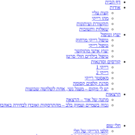
דף הבית
אודות
קצת עליי
מהו רייקי
תקשורת ועיתונות
שאלות ותשובות
יעוץ וטיפול
טיפול רייקי מרחוק
טיפול רייקי
יעוץ אישי מתוקשר
טיפול בילדים חולי סרטן
קורסים וסדנאות
רייקי 1
רייקי 2
מאסטר רייקי
סדנת קלפים קסומה
יש לי מקום – מעגל נשי, אחת לשלושה שבועות
הרצאות
מתנה של אור – הרצאה
גבוה בשמיים ועמוק בלב – מהתרסקות ואובדן לבחירה באהבה, 
חלי שופ
קלפי הרייקי של חלי