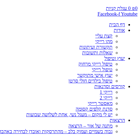
0
₪
0
עגלת קניות
Facebook-f
Youtube
דף הבית
אודות
קצת עליי
מהו רייקי
תקשורת ועיתונות
שאלות ותשובות
יעוץ וטיפול
טיפול רייקי מרחוק
טיפול רייקי
יעוץ אישי מתוקשר
טיפול בילדים חולי סרטן
קורסים וסדנאות
רייקי 1
רייקי 2
מאסטר רייקי
סדנת קלפים קסומה
יש לי מקום – מעגל נשי, אחת לשלושה שבועות
הרצאות
מתנה של אור – הרצאה
גבוה בשמיים ועמוק בלב – מהתרסקות ואובדן לבחירה באהבה, 