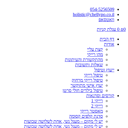
054-5256509
holistic@chellypo.co.il
וואטסאפ
0
₪
0
עגלת קניות
דף הבית
אודות
קצת עליי
מהו רייקי
מהתקשורת והעיתונות
שאלות ותשובות
ייעוץ וטיפול
טיפול רייקי
טיפול רייקי מרחוק
יעוץ אישי מתוקשר
טיפול בילדים חולי סרטן
קורסים וסדנאות
רייקי 1
רייקי 2
מאסטר רייקי
סדנת קלפים קסומה
יש לי מקום – מעגל נשי, אחת לשלושה שבועות
יש לי מקום – מעגל נשי, אחת לשלושה שבועות