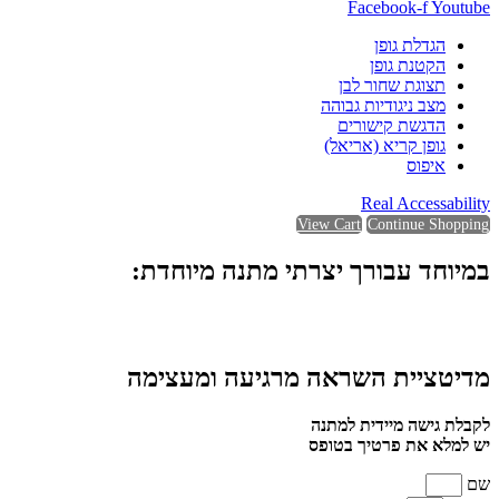
Facebook-f
Youtube
הגדלת גופן
הקטנת גופן
תצוגת שחור לבן
מצב ניגודיות גבוהה
הדגשת קישורים
גופן קריא (אריאל)
איפוס
Real Accessability
View Cart
Continue Shopping
במיוחד עבורך יצרתי מתנה מיוחדת:
מדיטציית השראה מרגיעה ומעצימה
לקבלת גישה מיידית למתנה
יש למלא את פרטיך בטופס
שם