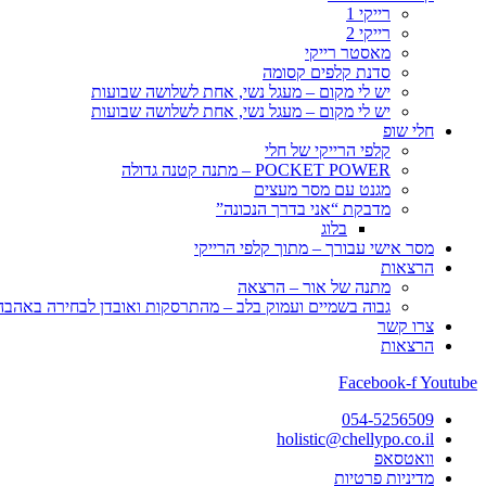
רייקי 1
רייקי 2
מאסטר רייקי
סדנת קלפים קסומה
יש לי מקום – מעגל נשי, אחת לשלושה שבועות
יש לי מקום – מעגל נשי, אחת לשלושה שבועות
חלי שופ
קלפי הרייקי של חלי
POCKET POWER – מתנה קטנה גדולה
מגנט עם מסר מעצים
מדבקת “אני בדרך הנכונה”
בלוג
מסר אישי עבורך – מתוך קלפי הרייקי
הרצאות
מתנה של אור – הרצאה
גבוה בשמיים ועמוק בלב – מהתרסקות ואובדן לבחירה באהבה, 
צרו קשר
הרצאות
Facebook-f
Youtube
054-5256509
holistic@chellypo.co.il
וואטסאפ
מדיניות פרטיות