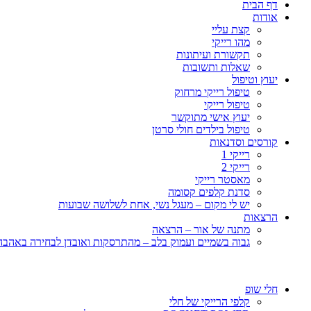
דף הבית
אודות
קצת עליי
מהו רייקי
תקשורת ועיתונות
שאלות ותשובות
יעוץ וטיפול
טיפול רייקי מרחוק
טיפול רייקי
יעוץ אישי מתוקשר
טיפול בילדים חולי סרטן
קורסים וסדנאות
רייקי 1
רייקי 2
מאסטר רייקי
סדנת קלפים קסומה
יש לי מקום – מעגל נשי, אחת לשלושה שבועות
הרצאות
מתנה של אור – הרצאה
גבוה בשמיים ועמוק בלב – מהתרסקות ואובדן לבחירה באהבה, 
חלי שופ
קלפי הרייקי של חלי