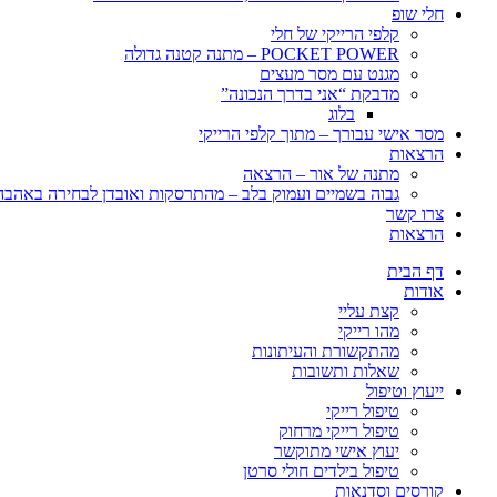
חלי שופ
קלפי הרייקי של חלי
POCKET POWER – מתנה קטנה גדולה
מגנט עם מסר מעצים
מדבקת “אני בדרך הנכונה”
בלוג
מסר אישי עבורך – מתוך קלפי הרייקי
הרצאות
מתנה של אור – הרצאה
גבוה בשמיים ועמוק בלב – מהתרסקות ואובדן לבחירה באהבה, 
צרו קשר
הרצאות
דף הבית
אודות
קצת עליי
מהו רייקי
מהתקשורת והעיתונות
שאלות ותשובות
ייעוץ וטיפול
טיפול רייקי
טיפול רייקי מרחוק
יעוץ אישי מתוקשר
טיפול בילדים חולי סרטן
קורסים וסדנאות