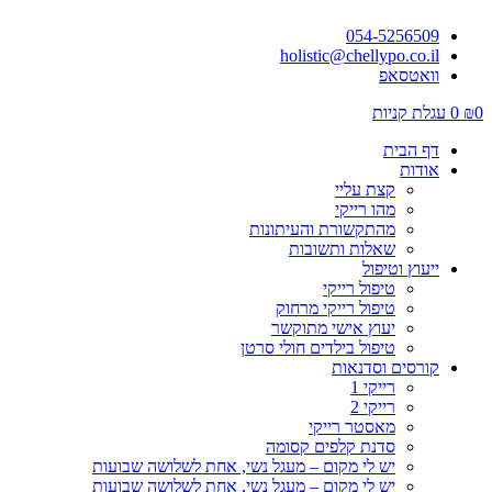
054-5256509
holistic@chellypo.co.il
וואטסאפ
0
₪
0
עגלת קניות
דף הבית
אודות
קצת עליי
מהו רייקי
מהתקשורת והעיתונות
שאלות ותשובות
ייעוץ וטיפול
טיפול רייקי
טיפול רייקי מרחוק
יעוץ אישי מתוקשר
טיפול בילדים חולי סרטן
קורסים וסדנאות
רייקי 1
רייקי 2
מאסטר רייקי
סדנת קלפים קסומה
יש לי מקום – מעגל נשי, אחת לשלושה שבועות
יש לי מקום – מעגל נשי, אחת לשלושה שבועות