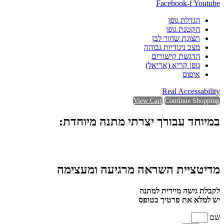
Facebook-f
Youtube
הגדלת גופן
הקטנת גופן
תצוגת שחור לבן
מצב ניגודיות גבוהה
הדגשת קישורים
גופן קריא (אריאל)
איפוס
Real Accessability
View Cart
Continue Shopping
במיוחד עבורך יצרתי מתנה מיוחדת:
מדיטציית השראה מרגיעה ומעצימה
לקבלת גישה מיידית למתנה
יש למלא את פרטיך בטופס
שם