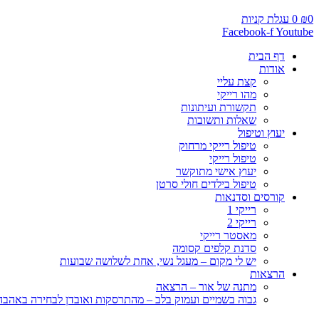
0
₪
0
עגלת קניות
Facebook-f
Youtube
דף הבית
אודות
קצת עליי
מהו רייקי
תקשורת ועיתונות
שאלות ותשובות
יעוץ וטיפול
טיפול רייקי מרחוק
טיפול רייקי
יעוץ אישי מתוקשר
טיפול בילדים חולי סרטן
קורסים וסדנאות
רייקי 1
רייקי 2
מאסטר רייקי
סדנת קלפים קסומה
יש לי מקום – מעגל נשי, אחת לשלושה שבועות
הרצאות
מתנה של אור – הרצאה
גבוה בשמיים ועמוק בלב – מהתרסקות ואובדן לבחירה באהבה, 