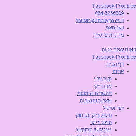
Facebook-f
Youtube
054-5256509
holistic@chellypo.co.il
וואטסאפ
מדיניות פרטיות
0
₪
0
עגלת קניות
Facebook-f
Youtube
דף הבית
אודות
קצת עליי
מהו רייקי
תקשורת ועיתונות
שאלות ותשובות
יעוץ וטיפול
טיפול רייקי מרחוק
טיפול רייקי
יעוץ אישי מתוקשר