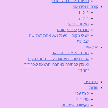
טיפול בילדים חולי סרטן
קורסים וסדנאות
רייקי 1
רייקי 2
מאסטר רייקי
סדנת קלפים קסומה
יש לי מקום – מעגל נשי, אחת לשלושה
שבועות
הרצאות
מתנה של אור – הרצאה
גבוה בשמיים ועמוק בלב – מהתרסקות
ואובדן לבחירה באהבה, הרצאה לזכר דודי
זהר ז”ל
דף הבית
אודות
קצת עליי
מהו רייקי
תקשורת ועיתונות