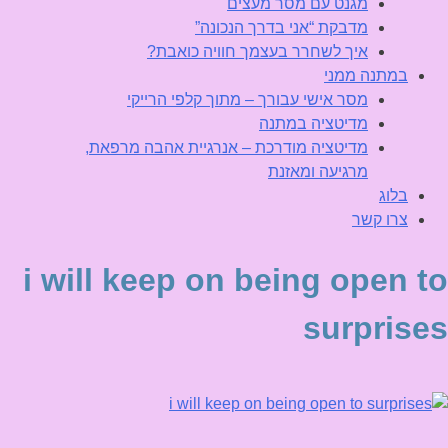
מגנט עם מסר מעצים
מדבקת “אני בדרך הנכונה”
איך לשחרר בעצמך חוויה כואבת?
במתנה ממני
מסר אישי עבורך – מתוך קלפי הרייקי
מדיטציה במתנה
מדיטציה מודרכת – אנרגיית אהבה מרפאת,
מרגיעה ומאזנת
בלוג
צרו קשר
i will keep on being open to
surprises