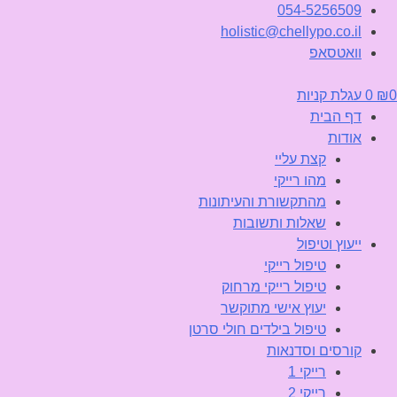
054-5256509
holistic@chellypo.co.il
וואטסאפ
0
₪
0
עגלת קניות
דף הבית
אודות
קצת עליי
מהו רייקי
מהתקשורת והעיתונות
שאלות ותשובות
ייעוץ וטיפול
טיפול רייקי
טיפול רייקי מרחוק
יעוץ אישי מתוקשר
טיפול בילדים חולי סרטן
קורסים וסדנאות
רייקי 1
רייקי 2