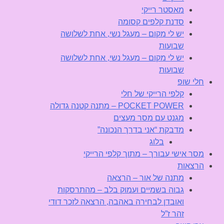
מאסטר רייקי
סדנת קלפים קסומה
יש לי מקום – מעגל נשי, אחת לשלושה
שבועות
יש לי מקום – מעגל נשי, אחת לשלושה
שבועות
חלי שופ
קלפי הרייקי של חלי
POCKET POWER – מתנה קטנה גדולה
מגנט עם מסר מעצים
מדבקת “אני בדרך הנכונה”
בלוג
מסר אישי עבורך – מתוך קלפי הרייקי
הרצאות
מתנה של אור – הרצאה
גבוה בשמיים ועמוק בלב – מהתרסקות
ואובדן לבחירה באהבה, הרצאה לזכר דודי
זהר ז”ל