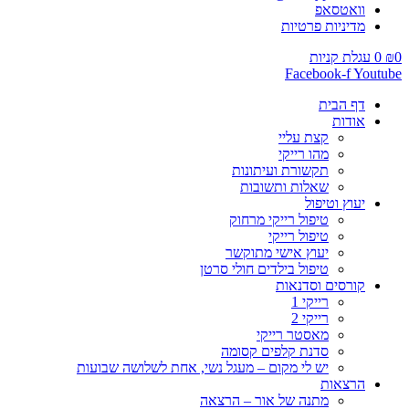
וואטסאפ
מדיניות פרטיות
0
₪
0
עגלת קניות
Facebook-f
Youtube
דף הבית
אודות
קצת עליי
מהו רייקי
תקשורת ועיתונות
שאלות ותשובות
יעוץ וטיפול
טיפול רייקי מרחוק
טיפול רייקי
יעוץ אישי מתוקשר
טיפול בילדים חולי סרטן
קורסים וסדנאות
רייקי 1
רייקי 2
מאסטר רייקי
סדנת קלפים קסומה
יש לי מקום – מעגל נשי, אחת לשלושה שבועות
הרצאות
מתנה של אור – הרצאה