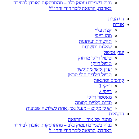
גבוה בשמיים ועמוק בלב – מהתרסקות ואובדן לבחירה
באהבה, הרצאה לזכר דודי זהר ז”ל
דף הבית
אודות
קצת עליי
מהו רייקי
תקשורת ועיתונות
שאלות ותשובות
יעוץ וטיפול
טיפול רייקי מרחוק
טיפול רייקי
יעוץ אישי מתוקשר
טיפול בילדים חולי סרטן
קורסים וסדנאות
רייקי 1
רייקי 2
מאסטר רייקי
סדנת קלפים קסומה
יש לי מקום – מעגל נשי, אחת לשלושה שבועות
הרצאות
מתנה של אור – הרצאה
גבוה בשמיים ועמוק בלב – מהתרסקות ואובדן לבחירה
באהבה, הרצאה לזכר דודי זהר ז”ל