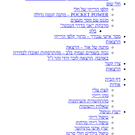
חלי שופ
קלפי הרייקי של חלי
POCKET POWER – מתנה קטנה גדולה
מגנט עם מסר מעצים
מדבקת “אני בדרך הנכונה”
בלוג
מסר אישי עבורך – מתוך קלפי הרייקי
הרצאות
מתנה של אור – הרצאה
גבוה בשמיים ועמוק בלב – מהתרסקות ואובדן לבחירה
באהבה, הרצאה לזכר דודי זהר ז”ל
צרו קשר
הרצאות
דף הבית
אודות
קצת עליי
מהו רייקי
מהתקשורת והעיתונות
שאלות ותשובות
ייעוץ וטיפול
טיפול רייקי
טיפול רייקי מרחוק
יעוץ אישי מתוקשר
טיפול בילדים חולי סרטן