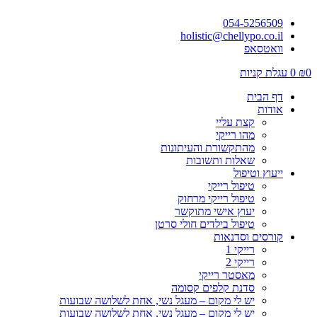
054-5256509
holistic@chellypo.co.il
וואטסאפ
0
₪
0
עגלת קניות
דף הבית
אודות
קצת עליי
מהו רייקי
מהתקשורת והעיתונות
שאלות ותשובות
ייעוץ וטיפול
טיפול רייקי
טיפול רייקי מרחוק
יעוץ אישי מתוקשר
טיפול בילדים חולי סרטן
קורסים וסדנאות
רייקי 1
רייקי 2
מאסטר רייקי
סדנת קלפים קסומה
יש לי מקום – מעגל נשי, אחת לשלושה שבועות
יש לי מקום – מעגל נשי, אחת לשלושה שבועות