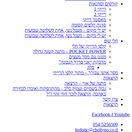
קורסים וסדנאות
רייקי 1
רייקי 2
מאסטר רייקי
סדנת קלפים קסומה
יש לי מקום – מעגל נשי, אחת לשלושה שבועות
יש לי מקום – מעגל נשי, אחת לשלושה שבועות
חלי שופ
קלפי הרייקי של חלי
POCKET POWER – מתנה קטנה גדולה
מגנט עם מסר מעצים
מדבקת “אני בדרך הנכונה”
בלוג
מסר אישי עבורך – מתוך קלפי הרייקי
הרצאות
מתנה של אור – הרצאה
גבוה בשמיים ועמוק בלב – מהתרסקות ואובדן לבחירה
באהבה, הרצאה לזכר דודי זהר ז”ל
צרו קשר
הרצאות
Facebook-f
Youtube
054-5256509
holistic@chellypo.co.il