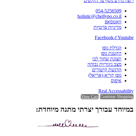
רוצה מידע נוסף על הקלפים
054-5256509
holistic@chellypo.co.il
וואטסאפ
מדיניות פרטיות
Facebook-f
Youtube
הגדלת גופן
הקטנת גופן
תצוגת שחור לבן
מצב ניגודיות גבוהה
הדגשת קישורים
גופן קריא (אריאל)
איפוס
Real Accessability
View Cart
Continue Shopping
במיוחד עבורך יצרתי מתנה מיוחדת: