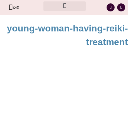
₪
0
מסר אישי עבורך – מתוך קלפי הרייקי
young-woman-having-reiki-
treatment