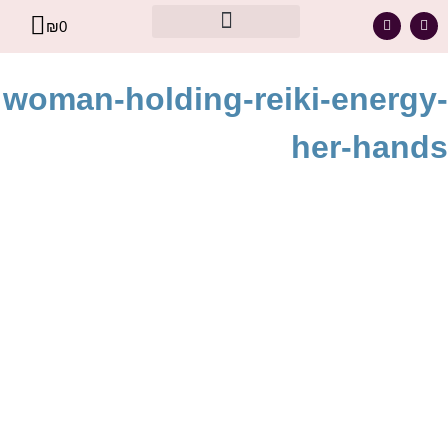
₪
0
מסר אישי עבורך – מתוך קלפי הרייקי
woman-holding-reiki-energy-
her-hands