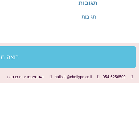
תגובות
תגובות
רוצה מי
054-5256509
holistic@chellypo.co.il
וואטסאפ
מדיניות פרטיות