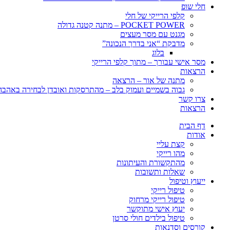
חלי שופ
קלפי הרייקי של חלי
POCKET POWER – מתנה קטנה גדולה
מגנט עם מסר מעצים
מדבקת “אני בדרך הנכונה”
בלוג
מסר אישי עבורך – מתוך קלפי הרייקי
הרצאות
מתנה של אור – הרצאה
גבוה בשמיים ועמוק בלב – מהתרסקות ואובדן לבחירה באהבה, 
צרו קשר
הרצאות
דף הבית
אודות
קצת עליי
מהו רייקי
מהתקשורת והעיתונות
שאלות ותשובות
ייעוץ וטיפול
טיפול רייקי
טיפול רייקי מרחוק
יעוץ אישי מתוקשר
טיפול בילדים חולי סרטן
קורסים וסדנאות