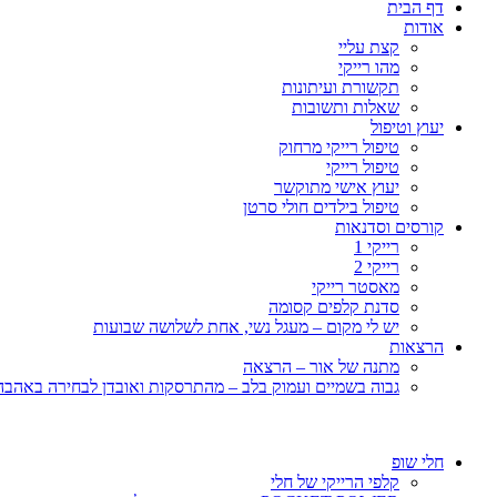
דף הבית
אודות
קצת עליי
מהו רייקי
תקשורת ועיתונות
שאלות ותשובות
יעוץ וטיפול
טיפול רייקי מרחוק
טיפול רייקי
יעוץ אישי מתוקשר
טיפול בילדים חולי סרטן
קורסים וסדנאות
רייקי 1
רייקי 2
מאסטר רייקי
סדנת קלפים קסומה
יש לי מקום – מעגל נשי, אחת לשלושה שבועות
הרצאות
מתנה של אור – הרצאה
גבוה בשמיים ועמוק בלב – מהתרסקות ואובדן לבחירה באהבה, 
חלי שופ
קלפי הרייקי של חלי