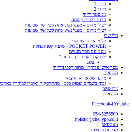
רייקי 1
רייקי 2
מאסטר רייקי
סדנת קלפים קסומה
יש לי מקום – מעגל נשי, אחת לשלושה שבועות
יש לי מקום – מעגל נשי, אחת לשלושה שבועות
חלי שופ
קלפי הרייקי של חלי
POCKET POWER – מתנה קטנה גדולה
מגנט עם מסר מעצים
מדבקת “אני בדרך הנכונה”
בלוג
מסר אישי עבורך – מתוך קלפי הרייקי
הרצאות
מתנה של אור – הרצאה
גבוה בשמיים ועמוק בלב – מהתרסקות ואובדן לבחירה באהבה, 
צרו קשר
הרצאות
Facebook-f
Youtube
054-5256509
holistic@chellypo.co.il
וואטסאפ
מדיניות פרטיות