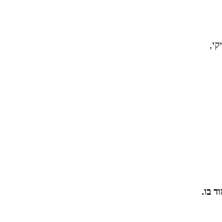
קי,
ד בו.