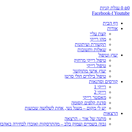
0
₪
0
עגלת קניות
Facebook-f
Youtube
דף הבית
אודות
קצת עליי
מהו רייקי
תקשורת ועיתונות
שאלות ותשובות
יעוץ וטיפול
טיפול רייקי מרחוק
טיפול רייקי
יעוץ אישי מתוקשר
טיפול בילדים חולי סרטן
קורסים וסדנאות
רייקי 1
רייקי 2
מאסטר רייקי
סדנת קלפים קסומה
יש לי מקום – מעגל נשי, אחת לשלושה שבועות
הרצאות
מתנה של אור – הרצאה
גבוה בשמיים ועמוק בלב – מהתרסקות ואובדן לבחירה באהבה, 