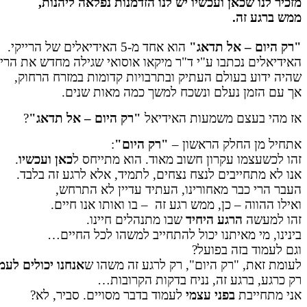
מזכיר לנו שכאן ועכשיו יש לנו הזדמנות נפלאה ליהנות,
ממש ברגע זה.
"רק היום – אל תדאג"
הוא אחד מ-5 האידיאלים של הרייקי.
האידיאלים נכתבו ע"י ד"ר מיקאו אוסואי שגילה מחדש את הריי
שהיה ידוע בעולם העתיק ובתרבויות קדומות במזרח הרחוק,
אך עם הזמן נעלם ונשכח למשך כמה מאות שנים.
אז מהי בעצם משמעות האידיאל
"רק היום – אל תדאג"
?
אתחיל מן החלק הראשון –
"רק היום"
:
זהו לכשעצמו עקרון חשוב מאוד. הוא מתייחס ל
כאן ועכשיו
.
אנו לא מתחייבים לנצח נצחים, לתמיד, אלא לרגע זה בלבד.
העבר הרי כבר מאחורינו, העתיד עדיין לא התרחש,
ואילו ההווה – כן, ממש רגע זה – בו ואותו אנו חיים.
זהו למעשה
הרגע היחיד
שבו מתנהלים חיינו.
בינינו, מי מאיתנו יכול להתחייב למשהו לכל החיים…
וגם לעמוד בזה בפועל?
לעומת זאת, "רק היום", רק לרגע זה משהו ש
אנחנו יכולים לעמו
רק כרגע, ברגע זה, נניח בדקות הקרובות…
אני מתחייבת
בפני עצמי
לעמוד בדבר מסויים. סביר, לא?