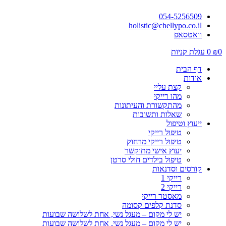
054-5256509
holistic@chellypo.co.il
וואטסאפ
0
₪
0
עגלת קניות
דף הבית
אודות
קצת עליי
מהו רייקי
מהתקשורת והעיתונות
שאלות ותשובות
ייעוץ וטיפול
טיפול רייקי
טיפול רייקי מרחוק
יעוץ אישי מתוקשר
טיפול בילדים חולי סרטן
קורסים וסדנאות
רייקי 1
רייקי 2
מאסטר רייקי
סדנת קלפים קסומה
יש לי מקום – מעגל נשי, אחת לשלושה שבועות
יש לי מקום – מעגל נשי, אחת לשלושה שבועות