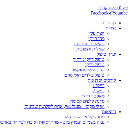
0
₪
0
עגלת קניות
Facebook-f
Youtube
דף הבית
אודות
קצת עליי
מהו רייקי
תקשורת ועיתונות
שאלות ותשובות
יעוץ וטיפול
טיפול רייקי מרחוק
טיפול רייקי
יעוץ אישי מתוקשר
טיפול בילדים חולי סרטן
קורסים וסדנאות
רייקי 1
רייקי 2
מאסטר רייקי
סדנת קלפים קסומה
יש לי מקום – מעגל נשי, אחת לשלושה שבועות
הרצאות
מתנה של אור – הרצאה
גבוה בשמיים ועמוק בלב – מהתרסקות ואובדן לבחירה באהבה, 