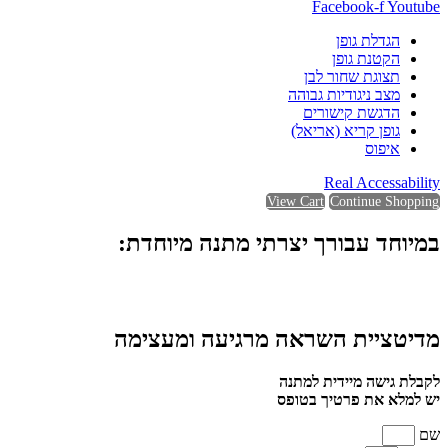
Facebook-f
Youtube
הגדלת גופן
הקטנת גופן
תצוגת שחור לבן
מצב ניגודיות גבוהה
הדגשת קישורים
גופן קריא (אריאל)
איפוס
Real Accessability
View Cart
Continue Shopping
במיוחד עבורך יצרתי מתנה מיוחדת:
מדיטציית השראה מרגיעה ומעצימה
לקבלת גישה מיידית למתנה
יש למלא את פרטיך בטופס
שם