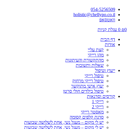
054-5256509
holistic@chellypo.co.il
וואטסאפ
0
₪
0
עגלת קניות
דף הבית
אודות
קצת עליי
מהו רייקי
מהתקשורת והעיתונות
שאלות ותשובות
ייעוץ וטיפול
טיפול רייקי
טיפול רייקי מרחוק
יעוץ אישי מתוקשר
טיפול בילדים חולי סרטן
קורסים וסדנאות
רייקי 1
רייקי 2
מאסטר רייקי
סדנת קלפים קסומה
יש לי מקום – מעגל נשי, אחת לשלושה שבועות
יש לי מקום – מעגל נשי, אחת לשלושה שבועות