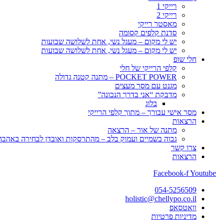
רייקי 1
רייקי 2
מאסטר רייקי
סדנת קלפים קסומה
יש לי מקום – מעגל נשי, אחת לשלושה שבועות
יש לי מקום – מעגל נשי, אחת לשלושה שבועות
חלי שופ
קלפי הרייקי של חלי
POCKET POWER – מתנה קטנה גדולה
מגנט עם מסר מעצים
מדבקת “אני בדרך הנכונה”
בלוג
מסר אישי עבורך – מתוך קלפי הרייקי
הרצאות
מתנה של אור – הרצאה
גבוה בשמיים ועמוק בלב – מהתרסקות ואובדן לבחירה באהבה, 
צרו קשר
הרצאות
Facebook-f
Youtube
054-5256509
holistic@chellypo.co.il
וואטסאפ
מדיניות פרטיות