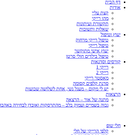
דף הבית
אודות
קצת עליי
מהו רייקי
תקשורת ועיתונות
שאלות ותשובות
יעוץ וטיפול
טיפול רייקי מרחוק
טיפול רייקי
יעוץ אישי מתוקשר
טיפול בילדים חולי סרטן
קורסים וסדנאות
רייקי 1
רייקי 2
מאסטר רייקי
סדנת קלפים קסומה
יש לי מקום – מעגל נשי, אחת לשלושה שבועות
הרצאות
מתנה של אור – הרצאה
גבוה בשמיים ועמוק בלב – מהתרסקות ואובדן לבחירה באהבה, 
חלי שופ
קלפי הרייקי של חלי