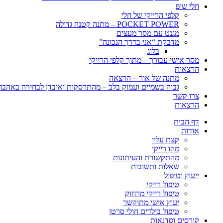
חלי שופ
קלפי הרייקי של חלי
POCKET POWER – מתנה קטנה גדולה
מגנט עם מסר מעצים
מדבקת “אני בדרך הנכונה”
בלוג
מסר אישי עבורך – מתוך קלפי הרייקי
הרצאות
מתנה של אור – הרצאה
גבוה בשמיים ועמוק בלב – מהתרסקות ואובדן לבחירה באהבה, 
צרו קשר
הרצאות
דף הבית
אודות
קצת עליי
מהו רייקי
מהתקשורת והעיתונות
שאלות ותשובות
ייעוץ וטיפול
טיפול רייקי
טיפול רייקי מרחוק
יעוץ אישי מתוקשר
טיפול בילדים חולי סרטן
קורסים וסדנאות