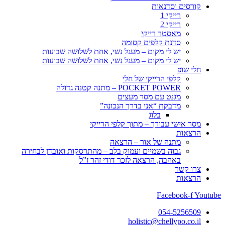
קורסים וסדנאות
רייקי 1
רייקי 2
מאסטר רייקי
סדנת קלפים קסומה
יש לי מקום – מעגל נשי, אחת לשלושה שבועות
יש לי מקום – מעגל נשי, אחת לשלושה שבועות
חלי שופ
קלפי הרייקי של חלי
POCKET POWER – מתנה קטנה גדולה
מגנט עם מסר מעצים
מדבקת “אני בדרך הנכונה”
בלוג
מסר אישי עבורך – מתוך קלפי הרייקי
הרצאות
מתנה של אור – הרצאה
גבוה בשמיים ועמוק בלב – מהתרסקות ואובדן לבחירה
באהבה, הרצאה לזכר דודי זהר ז”ל
צרו קשר
הרצאות
Facebook-f
Youtube
054-5256509
holistic@chellypo.co.il