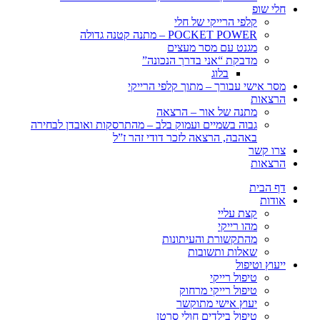
חלי שופ
קלפי הרייקי של חלי
POCKET POWER – מתנה קטנה גדולה
מגנט עם מסר מעצים
מדבקת “אני בדרך הנכונה”
בלוג
מסר אישי עבורך – מתוך קלפי הרייקי
הרצאות
מתנה של אור – הרצאה
גבוה בשמיים ועמוק בלב – מהתרסקות ואובדן לבחירה
באהבה, הרצאה לזכר דודי זהר ז”ל
צרו קשר
הרצאות
דף הבית
אודות
קצת עליי
מהו רייקי
מהתקשורת והעיתונות
שאלות ותשובות
ייעוץ וטיפול
טיפול רייקי
טיפול רייקי מרחוק
יעוץ אישי מתוקשר
טיפול בילדים חולי סרטן