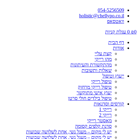
054-5256509
holistic@chellypo.co.il
וואטסאפ
0
₪
0
עגלת קניות
דף הבית
אודות
קצת עליי
מהו רייקי
מהתקשורת והעיתונות
שאלות ותשובות
ייעוץ וטיפול
טיפול רייקי
טיפול רייקי מרחוק
יעוץ אישי מתוקשר
טיפול בילדים חולי סרטן
קורסים וסדנאות
רייקי 1
רייקי 2
מאסטר רייקי
סדנת קלפים קסומה
יש לי מקום – מעגל נשי, אחת לשלושה שבועות
יש לי מקום – מעגל נשי, אחת לשלושה שבועות