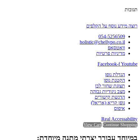
תגובות
רוצה מידע נוסף על הקלפים
054-5256509
holistic@chellypo.co.il
וואטסאפ
מדיניות פרטיות
Facebook-f
Youtube
הגדלת גופן
הקטנת גופן
תצוגת שחור לבן
מצב ניגודיות גבוהה
הדגשת קישורים
גופן קריא (אריאל)
איפוס
Real Accessability
View Cart
Continue Shopping
במיוחד עבורך יצרתי מתנה מיוחדת: