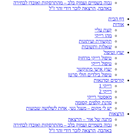
גבוה בשמיים ועמוק בלב – מהתרסקות ואובדן לבחירה
באהבה, הרצאה לזכר דודי זהר ז”ל
דף הבית
אודות
קצת עליי
מהו רייקי
תקשורת ועיתונות
שאלות ותשובות
יעוץ וטיפול
טיפול רייקי מרחוק
טיפול רייקי
יעוץ אישי מתוקשר
טיפול בילדים חולי סרטן
קורסים וסדנאות
רייקי 1
רייקי 2
מאסטר רייקי
סדנת קלפים קסומה
יש לי מקום – מעגל נשי, אחת לשלושה שבועות
הרצאות
מתנה של אור – הרצאה
גבוה בשמיים ועמוק בלב – מהתרסקות ואובדן לבחירה
באהבה, הרצאה לזכר דודי זהר ז”ל