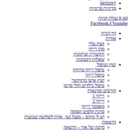
וואטסאפ
מדיניות פרטיות
0
₪
0
עגלת קניות
Facebook-f
Youtube
דף הבית
אודות
קצת עליי
מהו רייקי
תקשורת ועיתונות
שאלות ותשובות
יעוץ וטיפול
טיפול רייקי מרחוק
טיפול רייקי
יעוץ אישי מתוקשר
טיפול בילדים חולי סרטן
קורסים וסדנאות
רייקי 1
רייקי 2
מאסטר רייקי
סדנת קלפים קסומה
יש לי מקום – מעגל נשי, אחת לשלושה שבועות
הרצאות
מתנה של אור – הרצאה