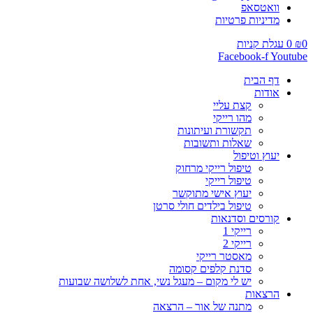
וואטסאפ
מדיניות פרטיות
0
₪
0
עגלת קניות
Facebook-f
Youtube
דף הבית
אודות
קצת עליי
מהו רייקי
תקשורת ועיתונות
שאלות ותשובות
יעוץ וטיפול
טיפול רייקי מרחוק
טיפול רייקי
יעוץ אישי מתוקשר
טיפול בילדים חולי סרטן
קורסים וסדנאות
רייקי 1
רייקי 2
מאסטר רייקי
סדנת קלפים קסומה
יש לי מקום – מעגל נשי, אחת לשלושה שבועות
הרצאות
מתנה של אור – הרצאה