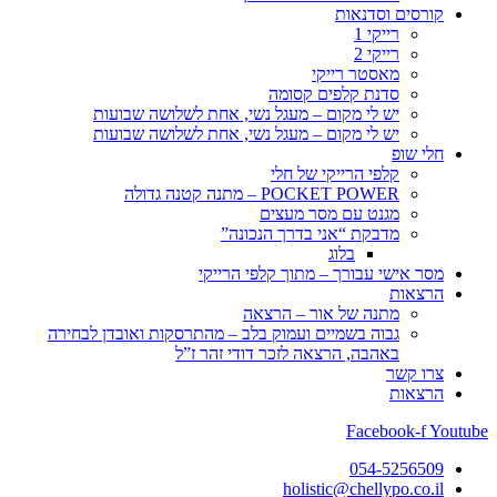
קורסים וסדנאות
רייקי 1
רייקי 2
מאסטר רייקי
סדנת קלפים קסומה
יש לי מקום – מעגל נשי, אחת לשלושה שבועות
יש לי מקום – מעגל נשי, אחת לשלושה שבועות
חלי שופ
קלפי הרייקי של חלי
POCKET POWER – מתנה קטנה גדולה
מגנט עם מסר מעצים
מדבקת “אני בדרך הנכונה”
בלוג
מסר אישי עבורך – מתוך קלפי הרייקי
הרצאות
מתנה של אור – הרצאה
גבוה בשמיים ועמוק בלב – מהתרסקות ואובדן לבחירה
באהבה, הרצאה לזכר דודי זהר ז”ל
צרו קשר
הרצאות
Facebook-f
Youtube
054-5256509
holistic@chellypo.co.il