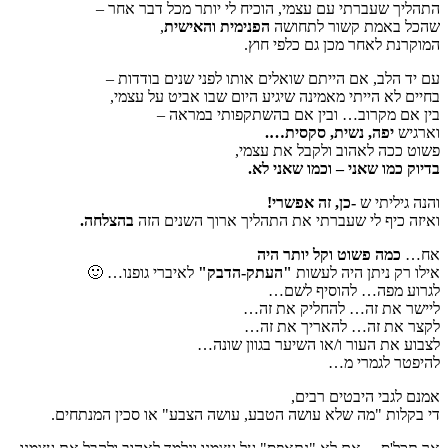
התהליך שעברתי עם עצמי, הוכיח לי יותר מכל דבר אחר –
שהכל באמת קשור לתחושה
הפנימית והאישית
,
המוקרנת לאחר מכן גם כלפי חוץ.
עם יד הלב, אם הייתם שואלים אותו לפני שנים בודדות –
בחיים לא הייתי מאמינה שיגיע היום שבו אביט על עצמי,
בין אם מקרוב… ובין אם בהשתקפותי במראה –
וארגיש
יפה, נשית, סקסית….
פשוט ככה לאהוב ולקבל את עצמי,
בדיוק כמו שאני – וכמו שאני לא.
והנה גיליתי ש
-כן, זה אפשרי!
ואיזה כיף לי שעברתי את התהליך ארוך השנים הזה
בהצלחה.
אח…
כמה פשוט וקל יותר היה
אילו רק ניתן היה לעשות
"העתק-הדבק"
לאיברי גופנו… 🙂
לגרוע מפה… להוסיף לשם…
ליישר את זה… להחליק את זה…
לקצר את זה… להאריך את זה…
לצבוע את העור ו/או השיער בגוון שונה…
להיפטר לגמרי מ…
אמנם לגבי היבטים רבים,
די בקלות "מה שלא עושה הטבע, עושה הצבע" או סכין המנתחים.