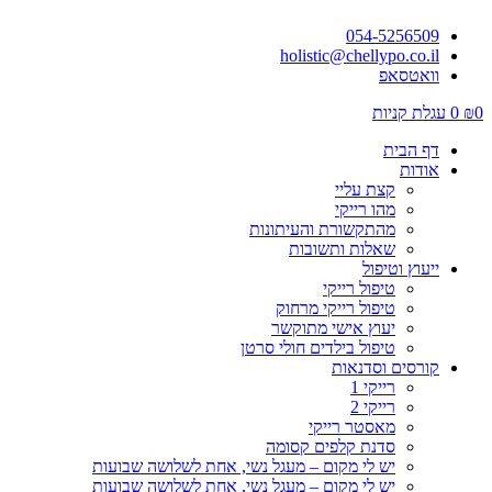
054-5256509
holistic@chellypo.co.il
וואטסאפ
0
₪
0
עגלת קניות
דף הבית
אודות
קצת עליי
מהו רייקי
מהתקשורת והעיתונות
שאלות ותשובות
ייעוץ וטיפול
טיפול רייקי
טיפול רייקי מרחוק
יעוץ אישי מתוקשר
טיפול בילדים חולי סרטן
קורסים וסדנאות
רייקי 1
רייקי 2
מאסטר רייקי
סדנת קלפים קסומה
יש לי מקום – מעגל נשי, אחת לשלושה שבועות
יש לי מקום – מעגל נשי, אחת לשלושה שבועות