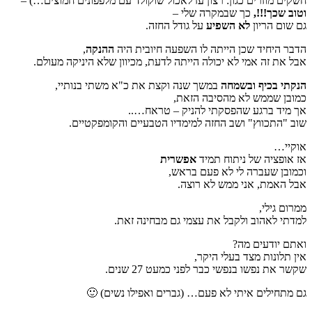
חשקים מוזרים כגון: רצון עז לאכול שוקולד עם מלפפונים חמוצים…) –
וטוב שכך!!!,
כך שבמקרה שלי –
גם שום הריון
לא השפיע
על גודל החזה.
הדבר היחיד שכן הייתה לו השפעה חיובית היה
ההנקה
,
אבל את זה אמי לא יכולה הייתה לדעת, מכיוון שלא היניקה מעולם.
הנקתי בכיף ובשמחה
במשך שנה וקצת את כ"א משתי בנותיי,
כמובן שממש לא מהסיבה הזאת,
אך מיד ברגע שהפסקתי להניק – טראח…..
שוב "התכווץ" ושב החזה למימדיו הטבעיים והקומפקטיים.
אוקיי…
אז אופציה של ניתוח תמיד
אפשרית
וכמובן שעברה לי לא פעם בראש,
אבל האמת, אני ממש לא רוצה.
ממרום גילי,
למדתי לאהוב ולקבל את עצמי גם מבחינה זאת.
ואתם יודעים מה?
אין תלונות מצד בעלי היקר,
שקשר את נפשו בנפשי כבר לפני כמעט 27 שנים.
גם מתחילים איתי לא פעם… (גברים ואפילו נשים) 🙂