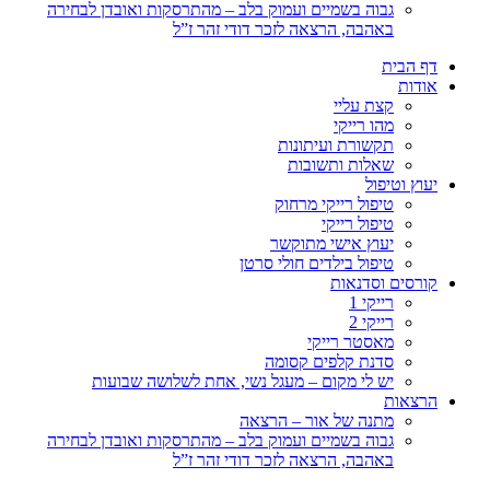
גבוה בשמיים ועמוק בלב – מהתרסקות ואובדן לבחירה
באהבה, הרצאה לזכר דודי זהר ז”ל
דף הבית
אודות
קצת עליי
מהו רייקי
תקשורת ועיתונות
שאלות ותשובות
יעוץ וטיפול
טיפול רייקי מרחוק
טיפול רייקי
יעוץ אישי מתוקשר
טיפול בילדים חולי סרטן
קורסים וסדנאות
רייקי 1
רייקי 2
מאסטר רייקי
סדנת קלפים קסומה
יש לי מקום – מעגל נשי, אחת לשלושה שבועות
הרצאות
מתנה של אור – הרצאה
גבוה בשמיים ועמוק בלב – מהתרסקות ואובדן לבחירה
באהבה, הרצאה לזכר דודי זהר ז”ל