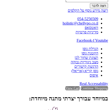
רוצה לדבר
רוצה מידע נוסף על הקלפים
054-5256509
holistic@chellypo.co.il
וואטסאפ
מדיניות פרטיות
Facebook-f
Youtube
הגדלת גופן
הקטנת גופן
תצוגת שחור לבן
מצב ניגודיות גבוהה
הדגשת קישורים
גופן קריא (אריאל)
איפוס
Real Accessability
View Cart
Continue Shopping
במיוחד עבורך יצרתי מתנה מיוחדת: