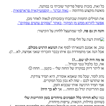
כל זאת, בזכות טיפול פדיקור שזכיתי בו במתנה,
מאשת מקצוע מדהימה –
נאוה זברגר – קוסמטיקאית פרארפואית
.
את המילים החמות שכתבתי (ובזכות!) לנאוה לאחר מכן,
אפשר לקרוא ממש מן המקור, באתר "עסקים עושים עסקים".
והנה הן גם פה
, למי שמתעצל ללחוץ על הקישור:
טוב, אז אמנם השארתי לסוף את
הנושא הרגיש מכולם
,
אבל הנה אני מתמודדת גם איתו (כבר הזכרתי שאני אמיצה, לא…?).
אז מה היה לנו שם…?!
אה, כן! בלבול גנטי ובגדול…
או ליתר דיוק במקרה של החזה שלי – בקטן… חחח 🙂
נהוג לומר, שכל מה שאמא אומרת, היא תמיד צודקת.
אז שתדעו לכם – שזה לא נכון בכל המקרים.
אמי תמיד הרגיעה אותי שבבוא הזמן,
עם ההריונות יגדל גם החזה… אך
לא כך היה!
כמו ש
לא חוויתי כלל תסמינים מיוחדים בזמן ההריונות שלי
(שוווום בחילות, הקאות, עייפות מיוחדת,