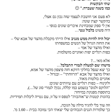
שתי הבקשות
כמו בשנה שעברה."
🙂
לא פעם אני חושבת לעצמי שזה נכון גם אצלי,
בהקשר קצת שונה:
אין לי ספק שמבחינת איברים שונים בגופי –
היה פשוט
בלבול גנטי
…
יכול היה להיות ממש מגניב
אילו הייתי מקבלת מהצד של אבא שלי –
את החזה הגדול של הנשים במשפחתו
ואילו מהצד של אמי –
כפות רגליים יפות ואוזניים מושלמות.
אלא מאי…?
מישהו שם למעלה לגמרי התבלבל
…
כך יצא שנפל בחלקי דווקא חזה פיצפון מהצד של אמא,
ואילו מהצד של אבא "הרווחתי" – ובגדול –
אוזניים בולטות מאוד,
ולקינוח – כפות רגליים עם עיוותים שונים:
"הלוקס ולגוס" (נשמע כמו קללה, נכון? לגמרי סוג של…),
בתוספת מפנקת במיוחד:
בהונות קטנות ש"אוהבות" לטפס זו על זו, עם נטייה ליבלות תמידיות.
וזה עוד בלי להגיד מילה על הגובה,
כך שלמרות הגנים הגבוהים שלי יצאתי הכי נמוכה בבית – 1.60 מ'.