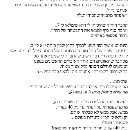
ובעיקר מכיוון ששמירת סוד משמעותי – תמיד תובעת מאיתנו מחיר
אנרגטי גדול,
ויש פחד מתמיד שהסוד יתגלה.
הדבר היחיד שחיכיתי לו הוא שימלאו לי 17
ואזכה סוף-סוף לממש את ההבטחה של הוריי:
ניתוח פלסטי באוזניים
.
היום המאושר הזה הגיע לבסוף בקיץ שבין כיתה י"א לי"ב.
בדיעבד, שנים של סבל ואנרגיה מיותרת של הסתרה יכלו להימנע ממני,
לו רק ידעו הוריי דבר חשוב שהתברר לי שנים לאחר מכן.
מסתבר שהאוזניים הם אחד האיברים הראשונים בגופנו
המגיעים
לגודלם הסופי
בגיל צעיר מאוד,
כך שניתוח "הצמדת" אוזניים ניתן לבצע כבר בגיל 5-6.
אהמממ….
מה הטעם לבכות או להתייסר עכשיו על כל מה שעברתי?
מה שלא מחסל, מחשל
, זה בטוח 🙂
בנושא כפות הרגליים המיוחדות שזכיתי בהן,
מרגע שעמדתי על דעתי ועד גיל 40 בערך,
ממש, אבל ממש לא סבלתי אותם.
הן נראו לי הכי מכוערות בעולם…
לשמחתי ולמזלי,
בגיל 40 וקצת,
חוויתי חוויה מתקנת ומרפאת!