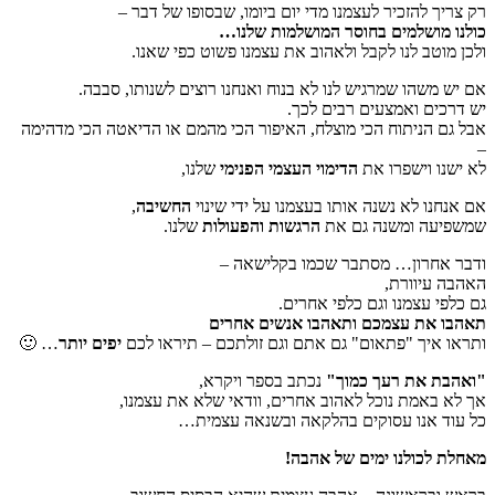
רק צריך להזכיר לעצמנו מדי יום ביומו, שבסופו של דבר –
כולנו מושלמים בחוסר המושלמות שלנו…
ולכן מוטב לנו לקבל ולאהוב את עצמנו פשוט כפי שאנו.
אם יש משהו שמרגיש לנו לא בנוח ואנחנו רוצים לשנותו, סבבה.
יש דרכים ואמצעים רבים לכך.
אבל גם הניתוח הכי מוצלח, האיפור הכי מהמם או הדיאטה הכי מדהימה
–
לא ישנו וישפרו את
הדימוי העצמי הפנימי
שלנו,
אם אנחנו לא נשנה אותו בעצמנו על ידי שינוי
החשיבה
,
שמשפיעה ומשנה גם את
הרגשות והפעולות
שלנו.
ודבר אחרון… מסתבר שכמו בקלישאה –
האהבה עיוורת,
גם כלפי עצמנו וגם כלפי אחרים.
תאהבו את עצמכם ותאהבו אנשים אחרים
ותראו איך "פתאום" גם אתם וגם זולתכם – תיראו לכם
יפים יותר
… 🙂
"ואהבת את רעך כמוך"
נכתב בספר ויקרא,
אך לא באמת נוכל לאהוב אחרים, וודאי שלא את עצמנו,
כל עוד אנו עסוקים בהלקאה ובשנאה עצמית…
מאחלת לכולנו ימים של אהבה!