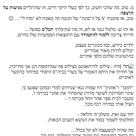
נו, טוב. מה שהכי חשוב, כך לפי בעלי היקר חיים, זה שהרגליים
מגיעות עד
הרצפה
.
טוב, אז סימנתי V על ה"פינה" של הגובה וזה באמת לא "מזיז לי"… 🙂
אז זהו ש- בלבול גנטי או לא, זה מה שקיבלתי
תכל'ס
בפועל…
והייתי צריכה
ללמוד להתמודד
עם התוצאות הממשיות שלו בחיים.
ילדים כידוע, כמו מבוגרים בעצם,
יכולים להיות מאוד אכזריים
בהתנהגות שלהם כלפי אחרים.
אמנם בצילום פה שמתקופת הגן אני מחייכת,
אך חוויתי את היחס האכזרי על בשרי בביה"ס היסודי במיוחד בהקשר
לאוזניים.
"דמבו" ו"אוזניון" היו שמות גנאי שכיחים למדי וכמובן שפגעו בי.
שינוי תסרוקת לשיער מדורג שהסתיר את אוזניי בכיתה ו',
ומעבר לבית ספר אחר החל מכיתה ז' –
הציל אותי במידה רבה מכך.
יחד עם זאת, משלב זה והלאה –
החלטתי לשמור בסוד את הנושא השנים הבאות.
מה שהיה לכשעצמו לא קל בכלל…
גם ברמה המעשית עם שיער ארוך בטיולים, בים וכו'