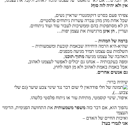
אך תכל'ס… אם לא "נתאפס" על עצמנו ונלמד לאהוב ולקבל את עצמנו,
אין ולא יהיה לזה סוף!
צפיתי פעם בסרט דוקומנטרי שראיין נשים,
שכל אחת מהן מהן עברה עשרות ניתוחים פלסטיים.
הן לא מסתפקות בהם וממשיכות לעבור עוד ועוד ניתוחים.
ועדיין ,
הן אינן
מרגישות את עצמן יפות…
ברמה של המהות
–
שהיא-היא הרמה היחידה שבאמת קובעת ומשמעותית –
השלמות עם עצמנו תמיד מגיעה מבפנים.
האהבה של עצמנו מגיעה
מתוך-תוכנו
,
ומפה בעקבותיה – אנחנו גם יכולים לאפשר לעצמנו לאהוב,
אבל באמת באמת לאהוב ולא מן הפה לחוץ,
גם אנשים אחרים
.
שיהיה ברור:
אין לי שום דבר נגד שינוי צבע שיער (גם שלי
צבוע…),
איפור, שינוי קוסמטי, מתיחת עור או ניתוח פלסטי כלשהו.
נהפוך הוא, אם דבר כזה
משפר משמעותית
את התחושה הפנימית, הדימוי
העצמי
ואיכות החיים של האדם –
אני לגמרי בעד!