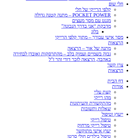
חלי שופ
קלפי הרייקי של חלי
POCKET POWER – מתנה קטנה גדולה
מגנט עם מסר מעצים
מדבקת “אני בדרך הנכונה”
בלוג
מסר אישי עבורך – מתוך קלפי הרייקי
הרצאות
מתנה של אור – הרצאה
גבוה בשמיים ועמוק בלב – מהתרסקות ואובדן לבחירה
באהבה, הרצאה לזכר דודי זהר ז”ל
צרו קשר
הרצאות
דף הבית
אודות
קצת עליי
מהו רייקי
מהתקשורת והעיתונות
שאלות ותשובות
ייעוץ וטיפול
טיפול רייקי
טיפול רייקי מרחוק
יעוץ אישי מתוקשר
טיפול בילדים חולי סרטן