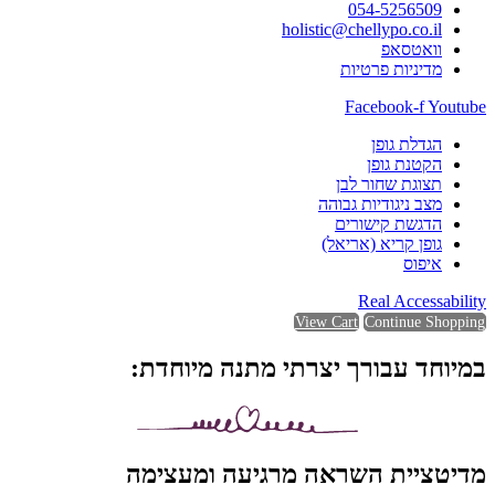
054-5256509
holistic@chellypo.co.il
וואטסאפ
מדיניות פרטיות
Facebook-f
Youtube
הגדלת גופן
הקטנת גופן
תצוגת שחור לבן
מצב ניגודיות גבוהה
הדגשת קישורים
גופן קריא (אריאל)
איפוס
Real Accessability
View Cart
Continue Shopping
במיוחד עבורך יצרתי מתנה מיוחדת:
מדיטציית השראה מרגיעה ומעצימה