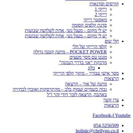
קורסים וסדנאות
רייקי 1
רייקי 2
מאסטר רייקי
סדנת קלפים קסומה
יש לי מקום – מעגל נשי, אחת לשלושה שבועות
יש לי מקום – מעגל נשי, אחת לשלושה שבועות
חלי שופ
קלפי הרייקי של חלי
POCKET POWER – מתנה קטנה גדולה
מגנט עם מסר מעצים
מדבקת “אני בדרך הנכונה”
בלוג
מסר אישי עבורך – מתוך קלפי הרייקי
הרצאות
מתנה של אור – הרצאה
גבוה בשמיים ועמוק בלב – מהתרסקות ואובדן לבחירה
באהבה, הרצאה לזכר דודי זהר ז”ל
צרו קשר
הרצאות
Facebook-f
Youtube
054-5256509
holistic@chellypo.co.il