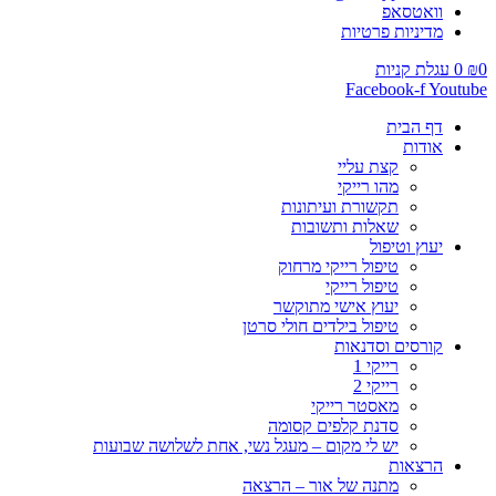
וואטסאפ
מדיניות פרטיות
0
₪
0
עגלת קניות
Facebook-f
Youtube
דף הבית
אודות
קצת עליי
מהו רייקי
תקשורת ועיתונות
שאלות ותשובות
יעוץ וטיפול
טיפול רייקי מרחוק
טיפול רייקי
יעוץ אישי מתוקשר
טיפול בילדים חולי סרטן
קורסים וסדנאות
רייקי 1
רייקי 2
מאסטר רייקי
סדנת קלפים קסומה
יש לי מקום – מעגל נשי, אחת לשלושה שבועות
הרצאות
מתנה של אור – הרצאה