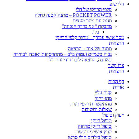
חלי שופ
קלפי הרייקי של חלי
POCKET POWER – מתנה קטנה גדולה
מגנט עם מסר מעצים
מדבקת “אני בדרך הנכונה”
בלוג
מסר אישי עבורך – מתוך קלפי הרייקי
הרצאות
מתנה של אור – הרצאה
גבוה בשמיים ועמוק בלב – מהתרסקות ואובדן לבחירה
באהבה, הרצאה לזכר דודי זהר ז”ל
צרו קשר
הרצאות
דף הבית
אודות
קצת עליי
מהו רייקי
מהתקשורת והעיתונות
שאלות ותשובות
ייעוץ וטיפול
טיפול רייקי
טיפול רייקי מרחוק
יעוץ אישי מתוקשר
טיפול בילדים חולי סרטן