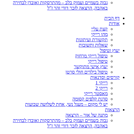
גבוה בשמיים ועמוק בלב – מהתרסקות ואובדן לבחירה
באהבה, הרצאה לזכר דודי זהר ז”ל
דף הבית
אודות
קצת עליי
מהו רייקי
תקשורת ועיתונות
שאלות ותשובות
יעוץ וטיפול
טיפול רייקי מרחוק
טיפול רייקי
יעוץ אישי מתוקשר
טיפול בילדים חולי סרטן
קורסים וסדנאות
רייקי 1
רייקי 2
מאסטר רייקי
סדנת קלפים קסומה
יש לי מקום – מעגל נשי, אחת לשלושה שבועות
הרצאות
מתנה של אור – הרצאה
גבוה בשמיים ועמוק בלב – מהתרסקות ואובדן לבחירה
באהבה, הרצאה לזכר דודי זהר ז”ל