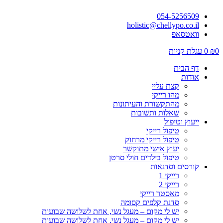
054-5256509
holistic@chellypo.co.il
וואטסאפ
0
₪
0
עגלת קניות
דף הבית
אודות
קצת עליי
מהו רייקי
מהתקשורת והעיתונות
שאלות ותשובות
ייעוץ וטיפול
טיפול רייקי
טיפול רייקי מרחוק
יעוץ אישי מתוקשר
טיפול בילדים חולי סרטן
קורסים וסדנאות
רייקי 1
רייקי 2
מאסטר רייקי
סדנת קלפים קסומה
יש לי מקום – מעגל נשי, אחת לשלושה שבועות
יש לי מקום – מעגל נשי, אחת לשלושה שבועות