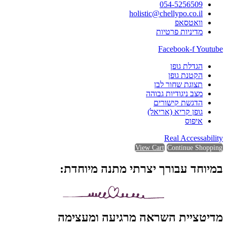
054-5256509
holistic@chellypo.co.il
וואטסאפ
מדיניות פרטיות
Facebook-f
Youtube
הגדלת גופן
הקטנת גופן
תצוגת שחור לבן
מצב ניגודיות גבוהה
הדגשת קישורים
גופן קריא (אריאל)
איפוס
Real Accessability
View Cart
Continue Shopping
במיוחד עבורך יצרתי מתנה מיוחדת:
מדיטציית השראה מרגיעה ומעצימה