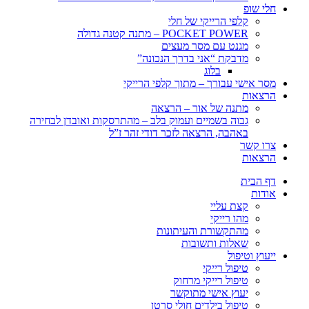
חלי שופ
קלפי הרייקי של חלי
POCKET POWER – מתנה קטנה גדולה
מגנט עם מסר מעצים
מדבקת “אני בדרך הנכונה”
בלוג
מסר אישי עבורך – מתוך קלפי הרייקי
הרצאות
מתנה של אור – הרצאה
גבוה בשמיים ועמוק בלב – מהתרסקות ואובדן לבחירה
באהבה, הרצאה לזכר דודי זהר ז”ל
צרו קשר
הרצאות
דף הבית
אודות
קצת עליי
מהו רייקי
מהתקשורת והעיתונות
שאלות ותשובות
ייעוץ וטיפול
טיפול רייקי
טיפול רייקי מרחוק
יעוץ אישי מתוקשר
טיפול בילדים חולי סרטן