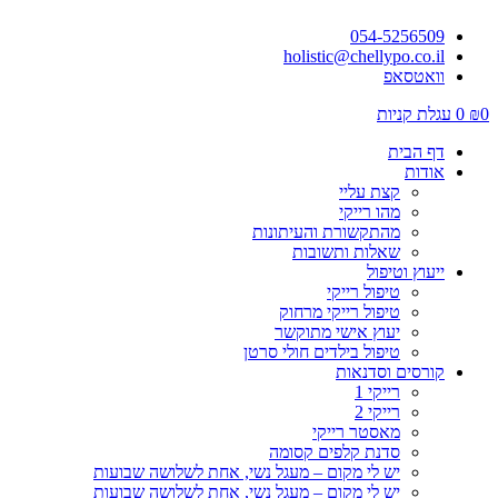
054-5256509
holistic@chellypo.co.il
וואטסאפ
0
₪
0
עגלת קניות
דף הבית
אודות
קצת עליי
מהו רייקי
מהתקשורת והעיתונות
שאלות ותשובות
ייעוץ וטיפול
טיפול רייקי
טיפול רייקי מרחוק
יעוץ אישי מתוקשר
טיפול בילדים חולי סרטן
קורסים וסדנאות
רייקי 1
רייקי 2
מאסטר רייקי
סדנת קלפים קסומה
יש לי מקום – מעגל נשי, אחת לשלושה שבועות
יש לי מקום – מעגל נשי, אחת לשלושה שבועות