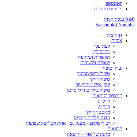
וואטסאפ
מדיניות פרטיות
0
₪
0
עגלת קניות
Facebook-f
Youtube
דף הבית
אודות
קצת עליי
מהו רייקי
תקשורת ועיתונות
שאלות ותשובות
יעוץ וטיפול
טיפול רייקי מרחוק
טיפול רייקי
יעוץ אישי מתוקשר
טיפול בילדים חולי סרטן
קורסים וסדנאות
רייקי 1
רייקי 2
מאסטר רייקי
סדנת קלפים קסומה
יש לי מקום – מעגל נשי, אחת לשלושה שבועות
הרצאות
מתנה של אור – הרצאה