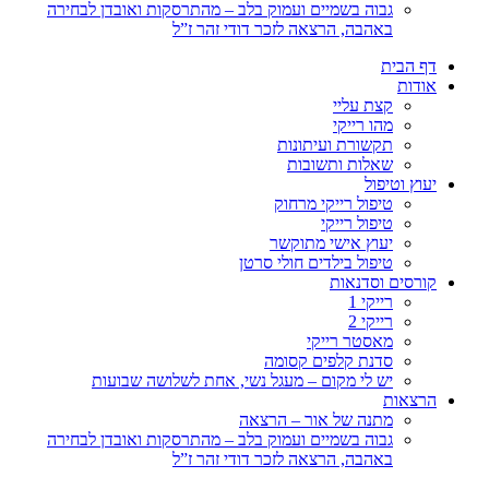
גבוה בשמיים ועמוק בלב – מהתרסקות ואובדן לבחירה
באהבה, הרצאה לזכר דודי זהר ז”ל
דף הבית
אודות
קצת עליי
מהו רייקי
תקשורת ועיתונות
שאלות ותשובות
יעוץ וטיפול
טיפול רייקי מרחוק
טיפול רייקי
יעוץ אישי מתוקשר
טיפול בילדים חולי סרטן
קורסים וסדנאות
רייקי 1
רייקי 2
מאסטר רייקי
סדנת קלפים קסומה
יש לי מקום – מעגל נשי, אחת לשלושה שבועות
הרצאות
מתנה של אור – הרצאה
גבוה בשמיים ועמוק בלב – מהתרסקות ואובדן לבחירה
באהבה, הרצאה לזכר דודי זהר ז”ל