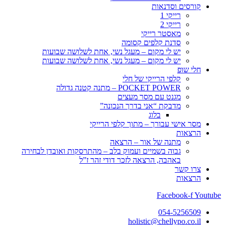
קורסים וסדנאות
רייקי 1
רייקי 2
מאסטר רייקי
סדנת קלפים קסומה
יש לי מקום – מעגל נשי, אחת לשלושה שבועות
יש לי מקום – מעגל נשי, אחת לשלושה שבועות
חלי שופ
קלפי הרייקי של חלי
POCKET POWER – מתנה קטנה גדולה
מגנט עם מסר מעצים
מדבקת “אני בדרך הנכונה”
בלוג
מסר אישי עבורך – מתוך קלפי הרייקי
הרצאות
מתנה של אור – הרצאה
גבוה בשמיים ועמוק בלב – מהתרסקות ואובדן לבחירה
באהבה, הרצאה לזכר דודי זהר ז”ל
צרו קשר
הרצאות
Facebook-f
Youtube
054-5256509
holistic@chellypo.co.il