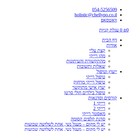
054-5256509
holistic@chellypo.co.il
וואטסאפ
0
₪
0
עגלת קניות
דף הבית
אודות
קצת עליי
מהו רייקי
מהתקשורת והעיתונות
שאלות ותשובות
ייעוץ וטיפול
טיפול רייקי
טיפול רייקי מרחוק
יעוץ אישי מתוקשר
טיפול בילדים חולי סרטן
קורסים וסדנאות
רייקי 1
רייקי 2
מאסטר רייקי
סדנת קלפים קסומה
יש לי מקום – מעגל נשי, אחת לשלושה שבועות
יש לי מקום – מעגל נשי, אחת לשלושה שבועות