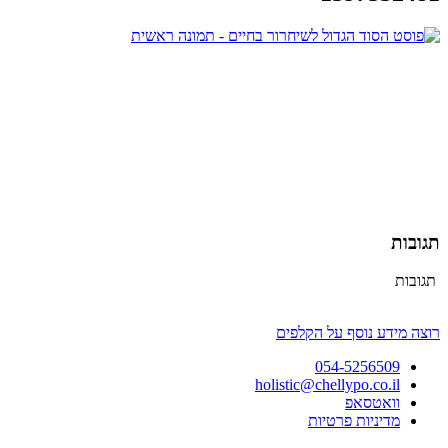
תגובות
תגובות
רוצה מידע נוסף על הקלפים
054-5256509
holistic@chellypo.co.il
וואטסאפ
מדיניות פרטיות