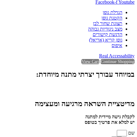
Facebook-f
Youtube
הגדלת גופן
הקטנת גופן
תצוגת שחור לבן
מצב ניגודיות גבוהה
הדגשת קישורים
גופן קריא (אריאל)
איפוס
Real Accessability
View Cart
Continue Shopping
במיוחד עבורך יצרתי מתנה מיוחדת:
מדיטציית השראה מרגיעה ומעצימה
לקבלת גישה מיידית למתנה
יש למלא את פרטיך בטופס
שם