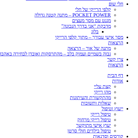
חלי שופ
קלפי הרייקי של חלי
POCKET POWER – מתנה קטנה גדולה
מגנט עם מסר מעצים
מדבקת “אני בדרך הנכונה”
בלוג
מסר אישי עבורך – מתוך קלפי הרייקי
הרצאות
מתנה של אור – הרצאה
גבוה בשמיים ועמוק בלב – מהתרסקות ואובדן לבחירה באהבה, 
צרו קשר
הרצאות
דף הבית
אודות
קצת עליי
מהו רייקי
מהתקשורת והעיתונות
שאלות ותשובות
ייעוץ וטיפול
טיפול רייקי
טיפול רייקי מרחוק
יעוץ אישי מתוקשר
טיפול בילדים חולי סרטן
קורסים וסדנאות