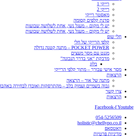
רייקי 1
רייקי 2
מאסטר רייקי
סדנת קלפים קסומה
יש לי מקום – מעגל נשי, אחת לשלושה שבועות
יש לי מקום – מעגל נשי, אחת לשלושה שבועות
חלי שופ
קלפי הרייקי של חלי
POCKET POWER – מתנה קטנה גדולה
מגנט עם מסר מעצים
מדבקת “אני בדרך הנכונה”
בלוג
מסר אישי עבורך – מתוך קלפי הרייקי
הרצאות
מתנה של אור – הרצאה
גבוה בשמיים ועמוק בלב – מהתרסקות ואובדן לבחירה באהבה, 
צרו קשר
הרצאות
Facebook-f
Youtube
054-5256509
holistic@chellypo.co.il
וואטסאפ
מדיניות פרטיות