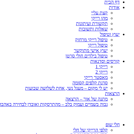
דף הבית
אודות
קצת עליי
מהו רייקי
תקשורת ועיתונות
שאלות ותשובות
יעוץ וטיפול
טיפול רייקי מרחוק
טיפול רייקי
יעוץ אישי מתוקשר
טיפול בילדים חולי סרטן
קורסים וסדנאות
רייקי 1
רייקי 2
מאסטר רייקי
סדנת קלפים קסומה
יש לי מקום – מעגל נשי, אחת לשלושה שבועות
הרצאות
מתנה של אור – הרצאה
גבוה בשמיים ועמוק בלב – מהתרסקות ואובדן לבחירה באהבה, 
חלי שופ
קלפי הרייקי של חלי