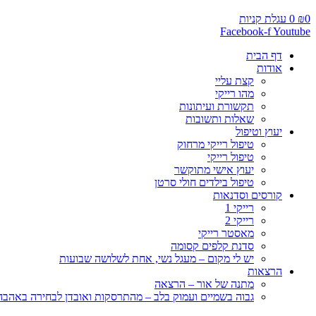
0
₪
0
עגלת קניות
Facebook-f
Youtube
דף הבית
אודות
קצת עליי
מהו רייקי
תקשורת ועיתונות
שאלות ותשובות
יעוץ וטיפול
טיפול רייקי מרחוק
טיפול רייקי
יעוץ אישי מתוקשר
טיפול בילדים חולי סרטן
קורסים וסדנאות
רייקי 1
רייקי 2
מאסטר רייקי
סדנת קלפים קסומה
יש לי מקום – מעגל נשי, אחת לשלושה שבועות
הרצאות
מתנה של אור – הרצאה
גבוה בשמיים ועמוק בלב – מהתרסקות ואובדן לבחירה באהבה, 