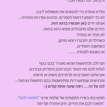
ורק טוב יכול לצאת מכך!
נולדנו ונועדנו כדי להגשים את משאלות ליבנו,
לא כדי לספק דרמות לספרים, סרטים וסדרות טלוויזיה…
אנחנו חיים
כאן ועכשיו ברגע הזה.
החיים שלנו מתנהלים ממש כרגע בהווה,
לא מחר או בעתיד
כשהילדים יתבגרו וייצאו מהקן,
כשהשנה תסתיים,
או כשנצא לפנסיה…….
תנו ללב ולתחושות שהוא מעורר בכם בגוף
לגלות לכם מה הצעד הבא הנכון והמדויק עבורכם.
אם אתם חושבים או מדמיינים משהו או מישהו
ומרגישים שמתעוררות ומתפשטות בכם תחושות נעימות –
לכו על זה…. ויפה שעה אחת קודם (-:
ממש כמו בשירו המקסים של שלמה ארצי "
תתארו לכם
":
"תתארו לכם את החיים, זזים אחורה וקדימה